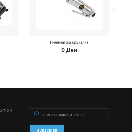
Пневматска крцкалка
0 Ден
RATION
И
SUBSCRIBE