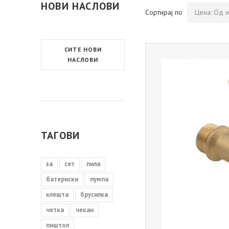
НОВИ НАСЛОВИ
Сортирај по
Цена: Од н
СИТЕ НОВИ
НАСЛОВИ
ТАГОВИ
за
сет
пила
батериски
пумпа
клешта
брусилка
четка
чекан
пиштол