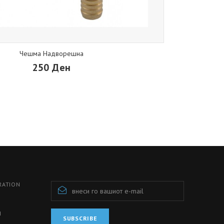
Чешма Надворешна
250 Ден
RATION
И
SUBSCRIBE