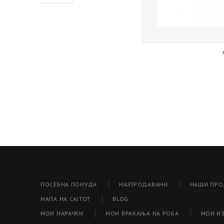
ПОСЕБНА ПОНУДА
НАЈПРОДАВАНИ
НАШИ ПРО
МАПА НА САЈТОТ
BLOG
МОИ НАРАЧКИ
МОИ ВРАЌАЊА НА РОБА
МОИ И