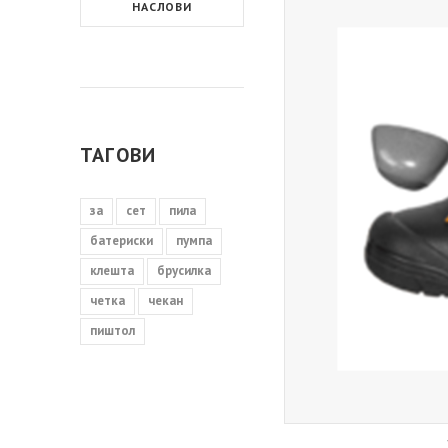
НАСЛОВИ
ТАГОВИ
за
сет
пила
батериски
пумпа
клешта
брусилка
четка
чекан
пиштол