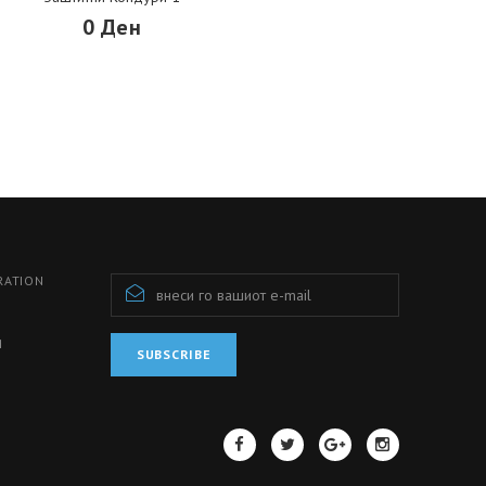
0 Ден
RATION
И
SUBSCRIBE