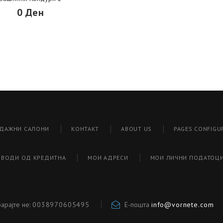
0 Ден
ДАЖНИ САЛОНИ
КОНТАКТ
ABOUT US
PAGES CONFIGU
ЗВОДИ ОД КРЕДИТНА
МОИ АДРЕСИ
МОИ ЛИЧНИ ПОДАТОЦ
арајте не:
0038970605495
Е-пошта
info@vornete.com