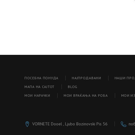
ПОСЕБНА ПОНУДА
НАЈПРОДАВАНИ
НАШИ ПРО
МАПА НА САЈТОТ
BLOG
МОИ НАРАЧКИ
МОИ ВРАЌАЊА НА РОБА
МОИ И
VORNETE Dooel , Ljubo Bozinovski Pis 56
поб