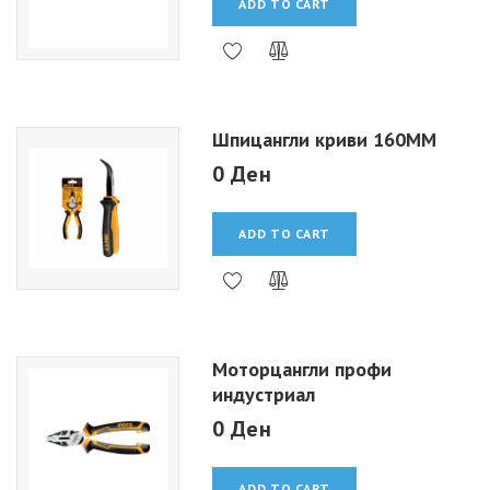
ADD TO CART
Шпицангли криви 160MM
0 Ден
ADD TO CART
Моторцангли профи
индустриал
0 Ден
ADD TO CART