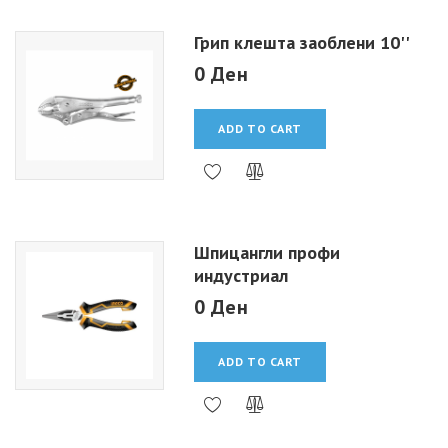
Грип клешта заоблени 10''
0 Ден
ADD TO CART
Шпицангли профи
индустриал
0 Ден
ADD TO CART